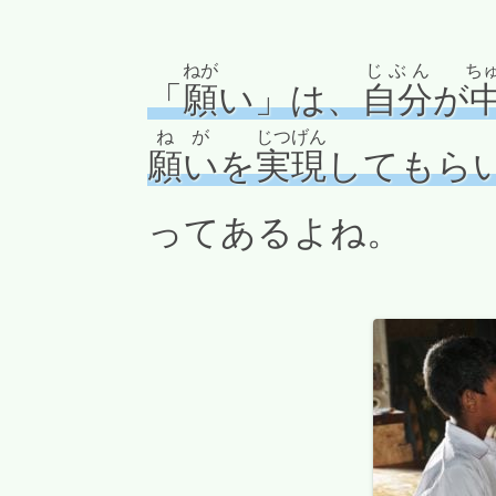
ねが
じぶん
ち
「
願
い」は、
自分
が
ねが
じつげん
願い
を
実現
してもら
ってあるよね。