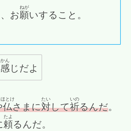
ねが
を、お
願
いすること。
かん
な
感
じだよ
ほとけ
たい
いの
や
仏
さまに
対
して
祈
るんだ
。
たよ
に
頼
るんだ。