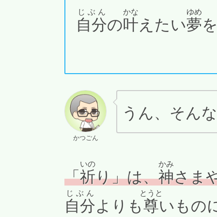
じぶん
かな
ゆめ
自分
の
叶
えたい
夢
うん、そん
かつごん
いの
かみ
「
祈
り」は、
神
さま
じぶん
とうと
自分
よりも
尊
いもの