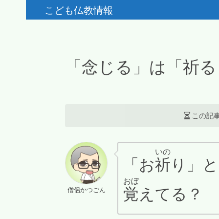
こども仏教情報
「念じる」は「祈る
この記
いの
「お
祈
り」と
おぼ
覚
えてる？
僧侶かつごん