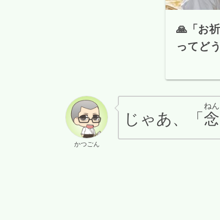
🙏「お
ってど
ねん
じゃあ、「
念
かつごん