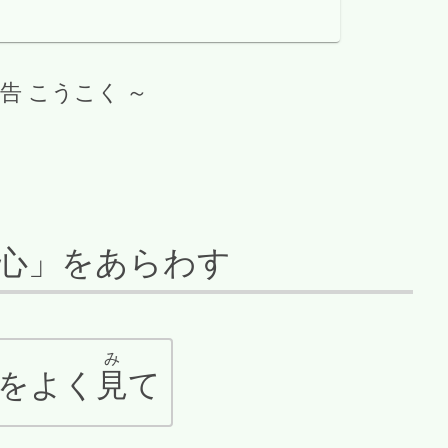
広告 こうこく ～
心」をあらわす
み
をよく
見
て