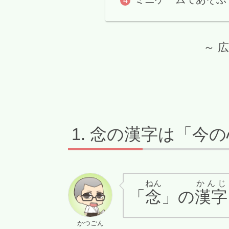
～ 
念の漢字は「今の
ねん
かんじ
「
念
」の
漢字
かつごん