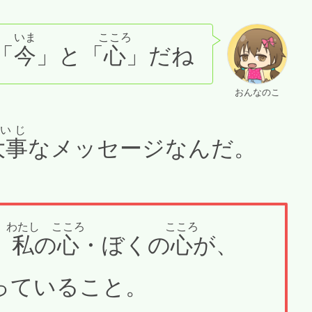
いま
こころ
「
今
」と「
心
」だね
おんなのこ
いじ
大事
なメッセージなんだ。
わたし
こころ
こころ
、
私
の
心
・ぼくの
心
が、
っていること。