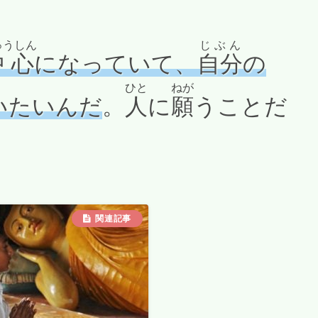
ゅうしん
じぶん
中心
になっていて、
自分
の
ひと
ねが
いたいんだ
。
人
に
願
うことだ