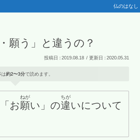
仏のはなし
・願う」と違うの？
2019.08.18
2020.05.31
事は
約2〜3分
で読めます。
ねが
ちが
「お
願
い」の
違
いについて