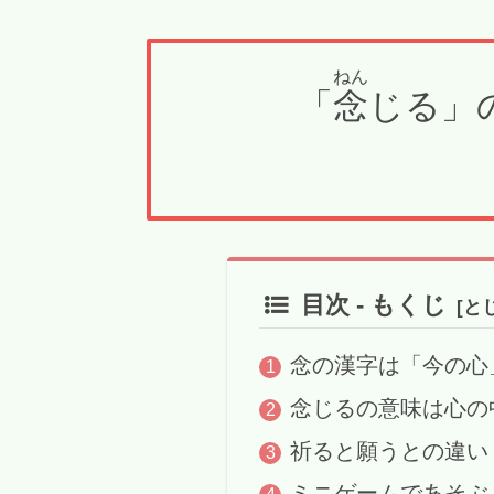
ねん
「
念
じる」
目次 - もくじ
念の漢字は「今の心
念じるの意味は心の
祈ると願うとの違い
ミニゲームであそぶ