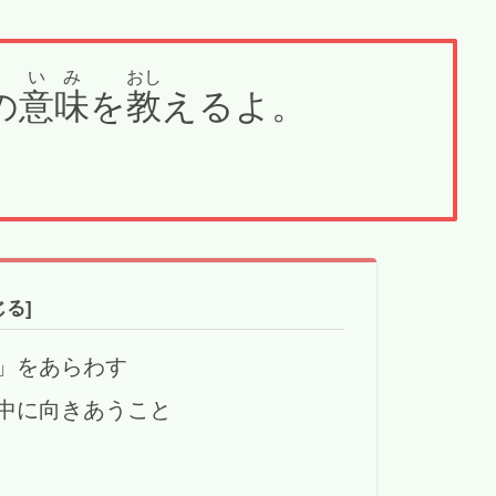
いみ
おし
の
意味
を
教
えるよ。
」をあらわす
中に向きあうこと