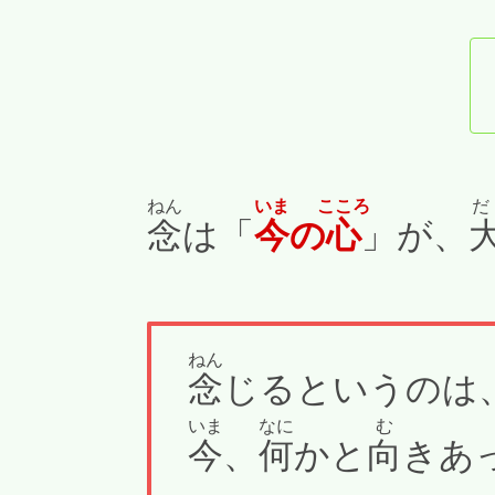
ねん
いま
こころ
だ
念
は「
今
の
心
」が、
ねん
念
じるというのは
いま
なに
む
今
、
何
かと
向
きあ