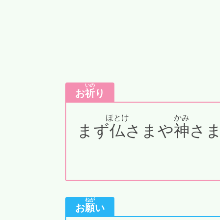
いの
お
祈
り
ほとけ
かみ
まず
仏
さまや
神
さ
ねが
お
願
い