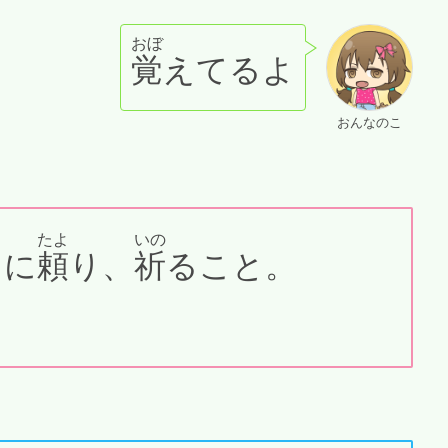
おぼ
覚
えてるよ
おんなのこ
たよ
いの
まに
頼
り、
祈
ること。