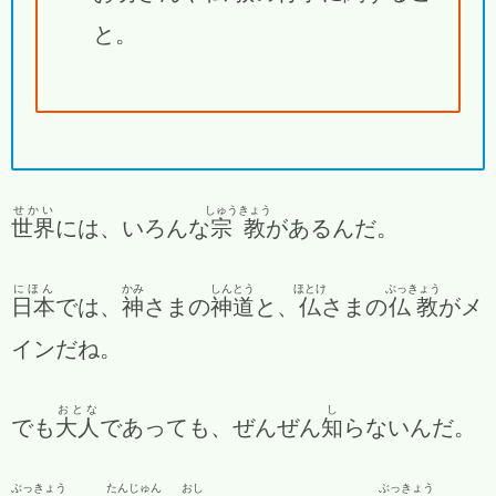
と。
せかい
しゅうきょう
世界
には、いろんな
宗教
があるんだ。
にほん
かみ
しんとう
ほとけ
ぶっきょう
日本
では、
神
さまの
神道
と、
仏
さまの
仏教
がメ
インだね。
おとな
し
でも
大人
であっても、ぜんぜん
知
らないんだ。
ぶっきょう
たんじゅん
おし
ぶっきょう