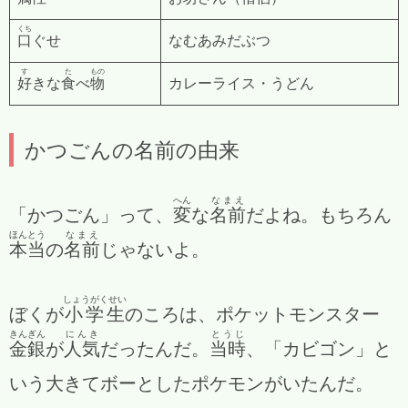
くち
口
ぐせ
なむあみだぶつ
す
た
もの
好
きな
食
べ
物
カレーライス・うどん
かつごんの名前の由来
へん
なまえ
「かつごん」って、
変
な
名前
だよね。もちろん
ほんとう
なまえ
本当
の
名前
じゃないよ。
しょうがくせい
ぼくが
小学生
のころは、ポケットモンスター
きんぎん
にんき
とうじ
金銀
が
人気
だったんだ。
当時
、「カビゴン」と
いう大きてボーとしたポケモンがいたんだ。