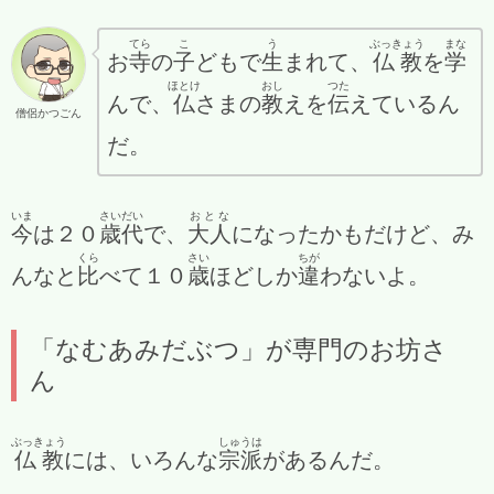
てら
こ
う
ぶっきょう
まな
お
寺
の
子
どもで
生
まれて、
仏教
を
学
ほとけ
おし
つた
んで、
仏
さまの
教
えを
伝
えているん
僧侶かつごん
だ。
いま
さい
だい
おとな
今
は２０
歳
代
で、
大人
になったかもだけど、み
くら
さい
ちが
んなと
比
べて１０
歳
ほどしか
違
わないよ。
「なむあみだぶつ」が専門のお坊さ
ん
ぶっきょう
しゅうは
仏教
には、いろんな
宗派
があるんだ。