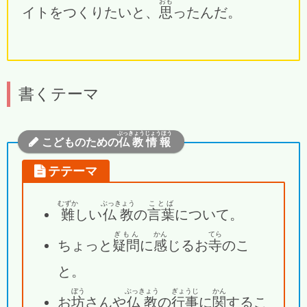
おも
イトをつくりたいと、
思
ったんだ。
書くテーマ
ぶっきょう
じょうほう
こどものための
仏教
情報
テテーマ
むずか
ぶっきょう
ことば
難
しい
仏教
の
言葉
について。
ぎもん
かん
てら
ちょっと
疑問
に
感
じるお
寺
のこ
と。
ぼう
ぶっきょう
ぎょうじ
かん
お
坊
さんや
仏教
の
行事
に
関
するこ