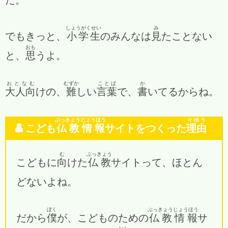
しょうがくせい
み
でもきっと、
小学生
のみんなは
見
たことない
おも
と、
思
うよ。
おとなむ
むずか
ことば
か
大人向
けの、
難
しい
言葉
で、
書
いてるからね。
ぶっきょう
じょうほう
りゆう
こども
仏教
情報
サイトをつくった
理由
む
ぶっきょう
こどもに
向
けた
仏教
サイトって、ほとん
どないよね。
ぼく
ぶっきょう
じょうほう
だから
僕
が、こどものための
仏教
情報
サ