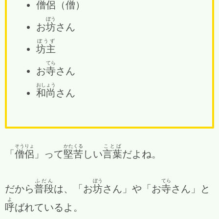
僧侶
（
僧
）
ぼう
お
坊
さん
ぼうず
坊主
てら
お
寺
さん
おしょう
和尚
さん
そうりょ
かたくる
ことば
「
僧侶
」って
堅苦
しい
言葉
だよね。
ふだん
ぼう
てら
だから
普段
は、「お
坊
さん」や「お
寺
さん」と
よ
呼
ばれているよ。