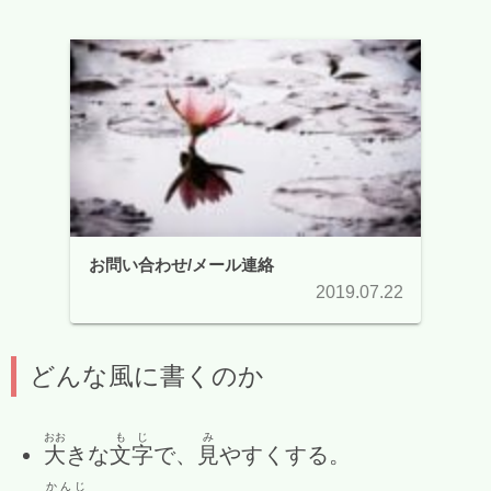
お問い合わせ/メール連絡
2019.07.22
どんな風に書くのか
おお
もじ
み
大
きな
文字
で、
見
やすくする。
かんじ