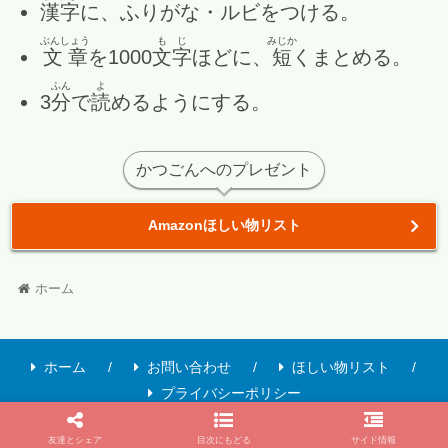
漢字
に、ふりがな・ルビをつける。
ぶんしょう
もじ
みじか
文章
を1000
文字
ほどに、
短
くまとめる。
ふん
よ
3
分
で
読
めるようにする。
かつごんへのプレゼント
Amazonほしい物リスト
ホーム
ホーム
お問い合わせ
ほしい物リスト
プライバシーポリシー
© 2019-2026 こども仏教情報.
友達とシェア
目次にもどる
サイド情報