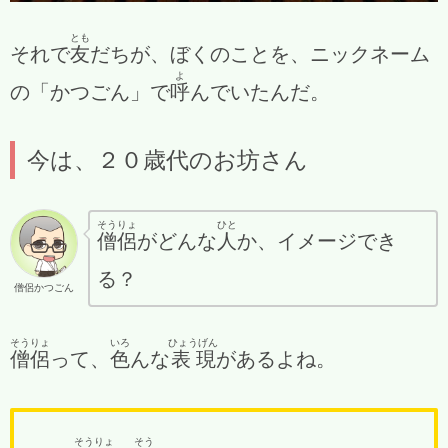
とも
それで
友
だちが、ぼくのことを、ニックネーム
よ
の「かつごん」で
呼
んでいたんだ。
今は、２０歳代のお坊さん
そうりょ
ひと
僧侶
がどんな
人
か、イメージでき
る？
僧侶かつごん
そうりょ
いろ
ひょうげん
僧侶
って、
色
んな
表現
があるよね。
そうりょ
そう