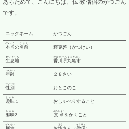
あらためて、こんにちは。
仏教
僧侶の
かつごん
です。
ニックネーム
かつごん
ほんとう
なまえ
本当
の
名前
釋克啓（かつけい）
せいそくち
かがわけん
まるがめし
生息地
香川県
丸亀市
ねんれい
年齢
２８さい
せいべつ
性別
おとこのこ
しゅみ
趣味
１
おしゃべりすること
しゅみ
ぶんしょう
趣味
2
文章
をかくこと
ぞくせい
ぼう
そうりょ
属性
お
坊
さん（
僧侶
）