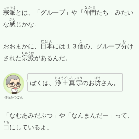
しゅうは
なかま
宗派
とは、「グループ」や「
仲間
たち」みたい
かん
な
感
じかな。
にほん
こ
わ
おおまかに、
日本
には１３
個
の、グループ
分
け
しゅうは
された
宗派
があるんだ。
じょうどしんしゅう
ぼう
ぼくは、
浄土真宗
のお
坊
さん。
僧侶かつごん
「なむあみだぶつ」や「なんまんだー」って、
くち
口
にしているよ。