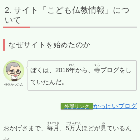
サイト「こども仏教情報」につ
いて
なぜサイトを始めたのか
ねん
てら
ぼくは、2016
年
から、
寺
ブログをし
ていたんだ。
僧侶かつごん
かっけいブログ
外部リンク
まいつき
ごまんにん
み
おかげさまで、
毎月
、
5万人
ほどが
見
ているん
だ。