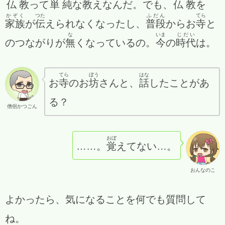
仏教
って
単純
な
教
えなんだ。でも、
仏教
を
かぞく
つた
ふだん
てら
家族
が
伝
えられなくなったし、
普段
からお
寺
と
な
いま
じだい
のつながりが
無
くなっているの。
今
の
時代
は。
てら
ぼう
はな
お
寺
のお
坊
さんと、
話
したことがあ
る？
僧侶かつごん
おぼ
……。
覚
えてない…。
おんなのこ
よかったら、気になることを何でも質問して
ね。